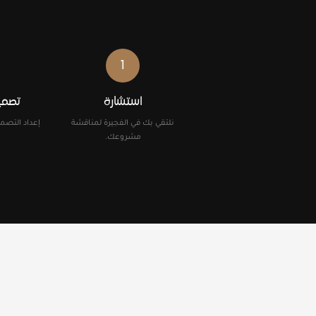
1
استشارة
تصمي
نلتقي بك في الفجيرة لمناقشة
إعداد التصم
مشروعك.