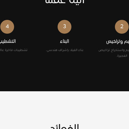
آلية عملنا
4
3
2
م وتراخيص
البناء
التشطيب
يم واستخراج تراخيص
بناء الفيلا بإشراف هندسي.
تشطيبات فاخرة عالية
الفجيرة.