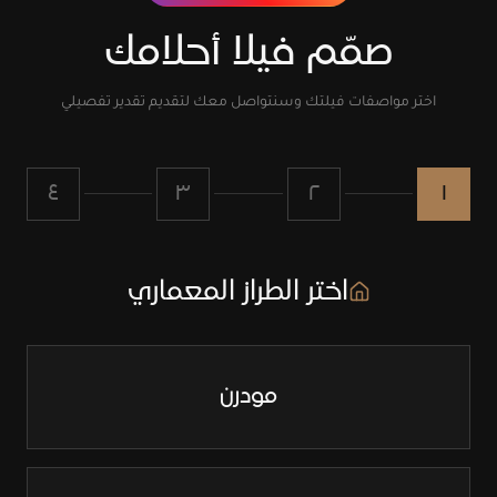
صمّم فيلا أحلامك
اختر مواصفات فيلتك وسنتواصل معك لتقديم تقدير تفصيلي
٤
٣
٢
١
اختر الطراز المعماري
مودرن