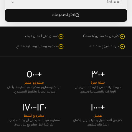
المساحة
اختر تصميمك
أكثر من ٥٠٠ مشروعًا منفذًا
ضمان على أعمال البناء
إدارة مشروع متكاملة
تصميم وتنفيذ وتسليم مفتاح
+٥٠٠
+٣٠
سنة خبرة
مشروع منجز
خبرة متراكمة في إدارة المشاريع في
فيلات ومشاريع سكنية تم تسليمها بأعلى
الإمارات والسعودية ومصر.
معايير الجودة والتميز المعماري.
١٢٠-١٧٠
+١٠٠٠
عميل
مشروع نشط
أكثر من ألف عميل وثقوا بالرقي لإكمال
مشاريع قيد التنفيذ في أي وقت — إدارة
رحلة بناء فللهم.
احترافية لكل مشروع على حدة.