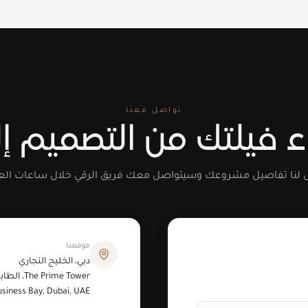
تواصل معنا
ء فيلتك من التصميم إ
 لنا تفاصيل مشروعك وسيتواصل معك فريق الرقي خلال ساعات الع
موقعنا
دبي، الخليج التجاري
The Prime Tower، الطابق ٢٢، مكتب ٢٢٠٤
usiness Bay, Dubai, UAE