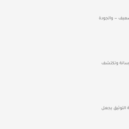
 ضعيف — والجودة
خرسانة وتكتشف
ة التوثيق يجعل