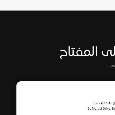
لى المفتاح
مل.
6c Marasi Drive, B